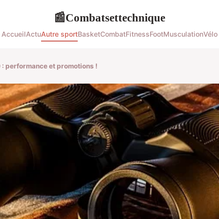
Combatsettechnique
📰
Accueil
Actu
Autre sport
Basket
Combat
Fitness
Foot
Musculation
Vélo
: performance et promotions !