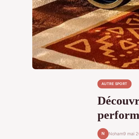
AUTRE SPORT
Découvre
perform
N
Noham
9 mai 