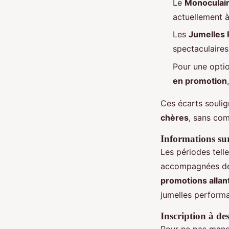
Le
Monoculair
actuellement 
Les
Jumelles 
spectaculaire
Pour une optio
en promotion
Ces écarts soulig
chères
, sans com
Informations sur 
Les périodes tell
accompagnées de r
promotions allan
jumelles performa
Inscription à de
Pour ne pas manqu