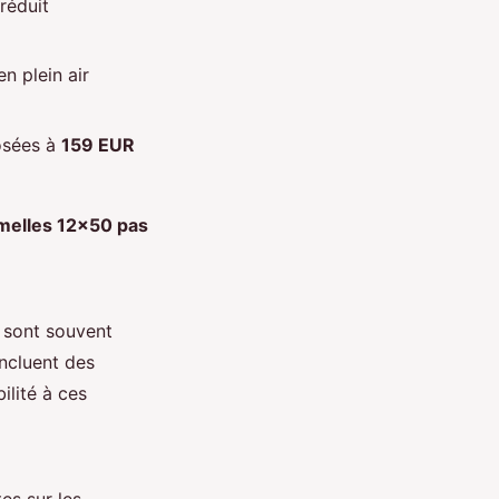
réduit
n plein air
osées à
159 EUR
melles 12x50 pas
s sont souvent
ncluent des
ilité à ces
es sur les