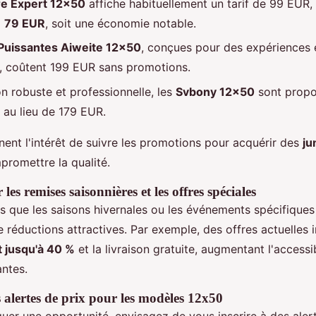
e Expert 12x50
affiche habituellement un tarif de 99 EUR, 
à
79 EUR
, soit une économie notable.
Puissantes Aiweite 12x50
, conçues pour des expériences e
s, coûtent 199 EUR sans promotions.
n robuste et professionnelle, les
Svbony 12x50
sont prop
, au lieu de 179 EUR.
nent l'intérêt de suivre les promotions pour acquérir des
ju
promettre la qualité.
les remises saisonnières et les offres spéciales
es que les saisons hivernales ou les événements spécifique
éductions attractives. Par exemple, des offres actuelles i
t jusqu'à 40 %
et la livraison gratuite, augmentant l'accessib
ntes.
s alertes de prix pour les modèles 12x50
er une opportunité, envisagez de vous inscrire à des alert