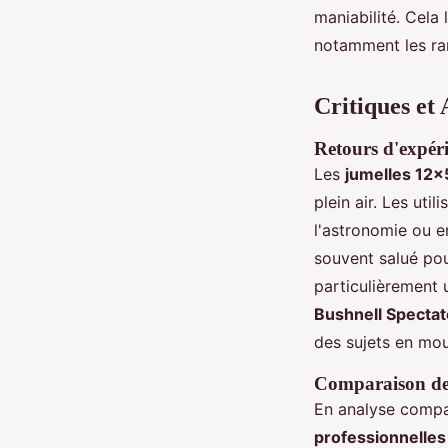
maniabilité. Cela 
notamment les ran
Critiques et 
Retours d'expéri
Les
jumelles 12x
plein air. Les uti
l'astronomie ou 
souvent salué po
particulièrement 
Bushnell Spectat
des sujets en mo
Comparaison des
En analyse compa
professionnelle