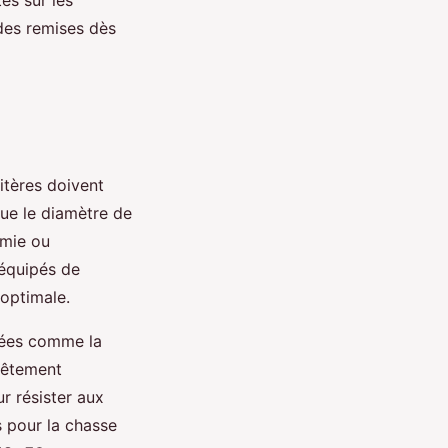
 des remises dès
itères doivent
que le diamètre de
omie ou
 équipés de
 optimale.
gées comme la
vêtement
ur résister aux
 pour la chasse