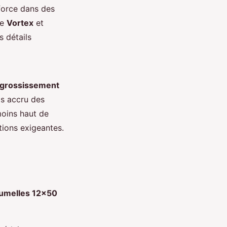
force dans des
me
Vortex
et
 détails
grossissement
ds accru des
moins haut de
ions exigeantes.
jumelles 12x50