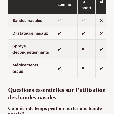
le
chimiq
sommeil
sport
Bandes nasales
✅
✅
❌
Dilatateurs nasaux
✔️
✔️
❌
Sprays
✔️
❌
✔️
décongestionnants
Médicaments
✔️
❌
✔️
oraux
Questions essentielles sur l’utilisation
des bandes nasales
Combien de temps peut-on porter une bande