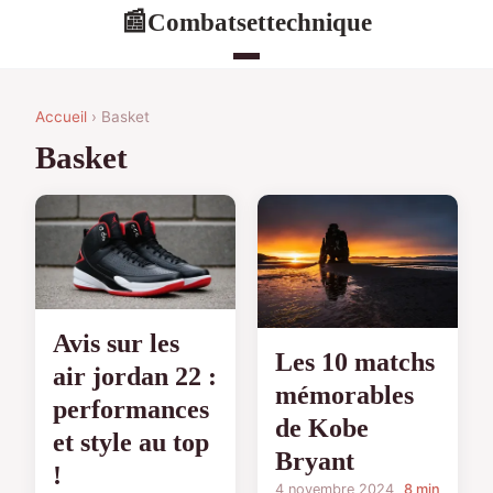
Combatsettechnique
📰
Accueil
› Basket
Basket
Avis sur les
Les 10 matchs
air jordan 22 :
mémorables
performances
de Kobe
et style au top
Bryant
!
4 novembre 2024
8 min