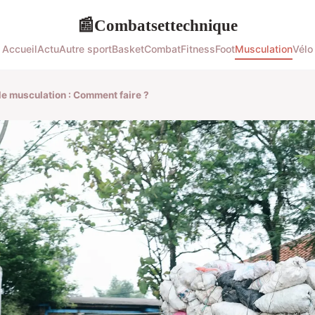
Combatsettechnique
📰
Accueil
Actu
Autre sport
Basket
Combat
Fitness
Foot
Musculation
Vélo
de musculation : Comment faire ?