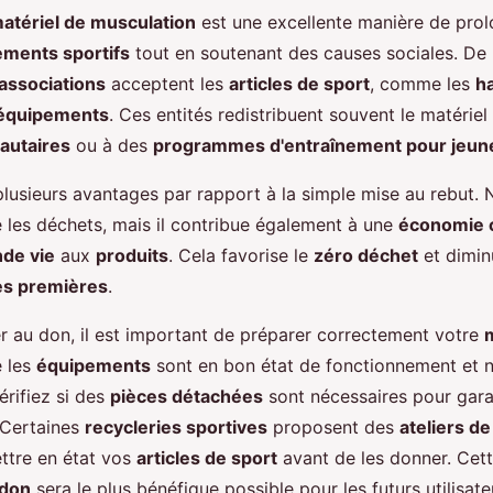
atériel de musculation
est une excellente manière de prol
ments sportifs
tout en soutenant des causes sociales. D
associations
acceptent les
articles de sport
, comme les
h
équipements
. Ces entités redistribuent souvent le matérie
autaires
ou à des
programmes d'entraînement pour jeun
lusieurs avantages par rapport à la simple mise au rebut. 
 les déchets, mais il contribue également à une
économie c
de vie
aux
produits
. Cela favorise le
zéro déchet
et diminu
es premières
.
 au don, il est important de préparer correctement votre
m
 les
équipements
sont en bon état de fonctionnement et n
rifiez si des
pièces détachées
sont nécessaires pour garan
. Certaines
recycleries sportives
proposent des
ateliers de
ttre en état vos
articles de sport
avant de les donner. Cet
don
sera le plus bénéfique possible pour les futurs utilisate