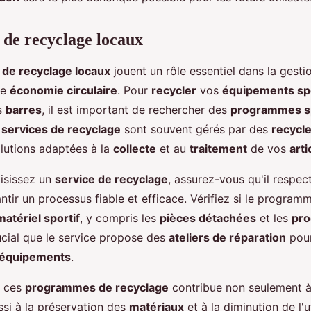
de recyclage locaux
de recyclage locaux
jouent un rôle essentiel dans la gest
ne
économie circulaire
. Pour
recycler
vos
équipements spo
s
barres
, il est important de rechercher des
programmes s
s
services de recyclage
sont souvent gérés par des
recycle
olutions adaptées à la
collecte
et au
traitement
de vos
arti
isissez un
service de recyclage
, assurez-vous qu'il respec
antir un processus fiable et efficace. Vérifiez si le progra
matériel sportif
, y compris les
pièces détachées
et les
pro
cial que le service propose des
ateliers de réparation
pour
équipements
.
à ces
programmes de recyclage
contribue non seulement à
ssi à la préservation des
matériaux
et à la diminution de l'u