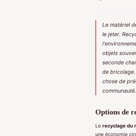
Le matériel d
le jeter. Rec
l'environneme
objets souven
seconde chan
de bricolage
chose de préc
communauté
Options de r
Le
recyclage du 
une économie circ