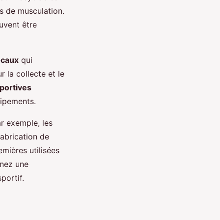
es de musculation.
uvent être
ocaux
qui
 la collecte et le
sportives
uipements.
r exemple, les
fabrication de
mières utilisées
enez une
portif.