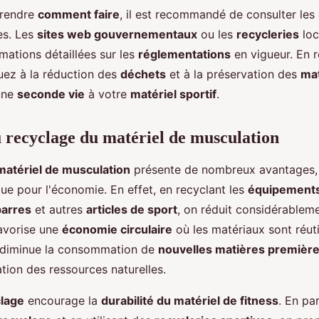
rendre
comment faire
, il est recommandé de consulter les
es. Les
sites web gouvernementaux
ou les
recycleries
loc
mations détaillées sur les
réglementations
en vigueur. En 
buez à la réduction des
déchets
et à la préservation des
mat
une
seconde vie
à votre
matériel sportif
.
 recyclage du matériel de musculation
matériel de musculation
présente de nombreux avantages, 
ue pour l'économie. En effet, en recyclant les
équipements
barres
et autres
articles de sport
, on réduit considérableme
avorise une
économie circulaire
où les matériaux sont réutil
la diminue la consommation de
nouvelles matières premièr
ation des ressources naturelles.
lage
encourage la
durabilité du matériel de fitness
. En pa