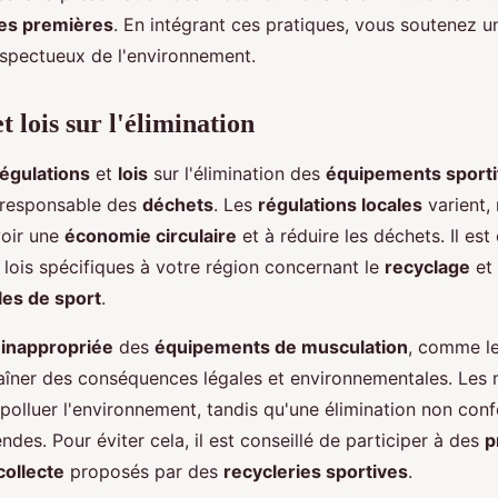
res premières
. En intégrant ces pratiques, vous soutenez 
espectueux de l'environnement.
t lois sur l'élimination
régulations
et
lois
sur l'élimination des
équipements sporti
 responsable des
déchets
. Les
régulations locales
varient, 
oir une
économie circulaire
et à réduire les déchets. Il est
s lois spécifiques à votre région concernant le
recyclage
et
les de sport
.
 inappropriée
des
équipements de musculation
, comme l
raîner des conséquences légales et environnementales. Les
polluer l'environnement, tandis qu'une élimination non con
des. Pour éviter cela, il est conseillé de participer à des
p
collecte
proposés par des
recycleries sportives
.