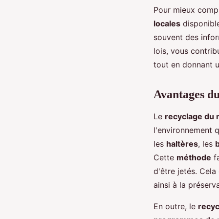
Pour mieux comp
locales
disponibl
souvent des infor
lois, vous contri
tout en donnant 
Avantages du
Le
recyclage du 
l'environnement q
les
haltères
, les
Cette
méthode
f
d'être jetés. Ce
ainsi à la préserv
En outre, le
recyc