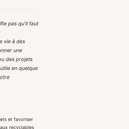
ie pas qu'il faut
r
e vie à des
donner une
u des projets
utile en quelque
otre
ets et favoriser
iaux recyclables