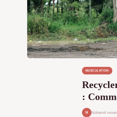
MUSCULATION
Recycle
: Comme
N
Noham
4 nove