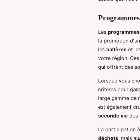
Programmes 
Les
programmes 
la promotion d'u
les
haltères
et le
votre région. Ce
qui offrent des s
Lorsque vous cho
critères pour gar
large gamme de
est également cru
seconde vie
des
La participation 
déchets
, mais au