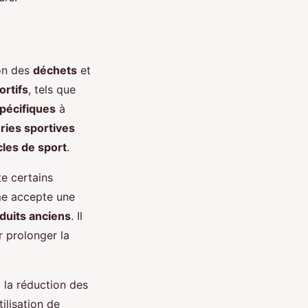
ion des
déchets
et
rtifs
, tels que
pécifiques
à
ries sportives
cles de sport
.
te certains
mme accepte une
duits anciens
. Il
 prolonger la
 la réduction des
tilisation de