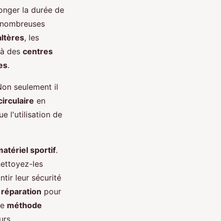
onger la durée de
e nombreuses
altères
, les
l à des
centres
es
.
Non seulement il
irculaire
en
e l'utilisation de
atériel sportif
.
ettoyez-les
tir leur sécurité
 réparation
pour
te
méthode
urs.