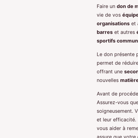
Faire un
don de m
vie de vos
équipe
organisations
et
barres
et autres
sportifs commun
Le don présente p
permet de réduire
offrant une
secon
nouvelles
matièr
Avant de procéder
Assurez-vous que
soigneusement. Vé
et leur efficacité
vous aider à reme
assure que votre