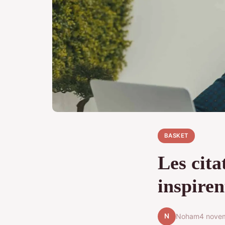
BASKET
Les cita
inspire
N
Noham
4 nove