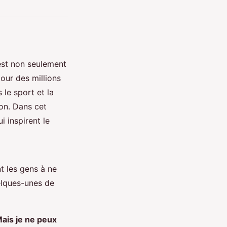
est non seulement
our des millions
 le sport et la
ion. Dans cet
i inspirent le
t les gens à ne
uelques-unes de
ais je ne peux