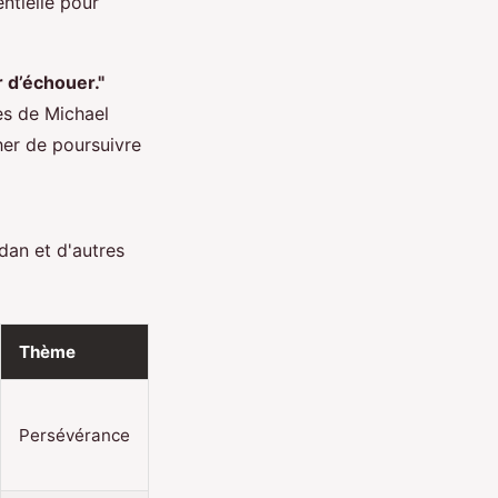
ntielle pour
r d’échouer."
es de Michael
her de poursuivre
dan et d'autres
Thème
Persévérance