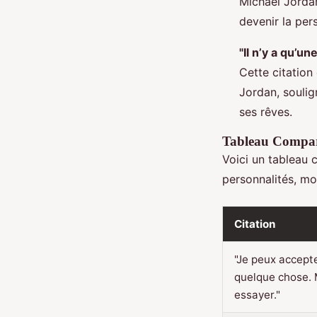
Michael Jordan
devenir la per
"Il n’y a qu’u
Cette citation
Jordan, soulig
ses rêves.
Tableau Compara
Voici un tableau 
personnalités, mo
Citation
"Je peux accept
quelque chose. 
essayer."