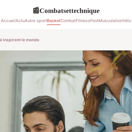
Combatsettechnique
📰
Accueil
Actu
Autre sport
Basket
Combat
Fitness
Foot
Musculation
Vélo
i inspirent le monde