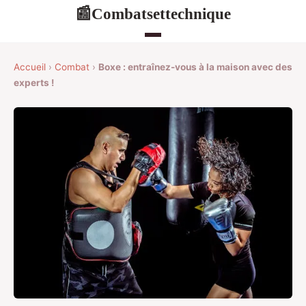
Combatsettechnique
📰
Accueil
›
Combat
›
Boxe : entraînez-vous à la maison avec des
experts !