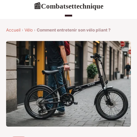
Combatsettechnique
📰
Accueil
›
Vélo
›
Comment entretenir son vélo pliant ?