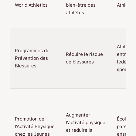
World Athletics
bien-être des
Athletics
athlètes
Athlètes
Programmes de
Réduire le risque
entraîne
Prévention des
de blessures
fédérati
Blessures
sportive
Augmenter
Promotion de
Écoles,
l'activité physique
l'Activité Physique
parents,
et réduire la
chez les Jeunes
enseign