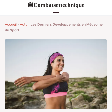
Combatsettechnique
📰
Accueil
›
Actu
›
Les Derniers Développements en Médecine
du Sport